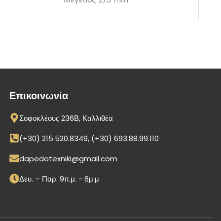
Επικοινωνία
Σοφοκλέους 236Β, Καλλιθέα
(+30) 215.520.8349, (+30) 693.88.99.110
dapedotexniki@gmail.com
Δευ. – Παρ. 9π.μ. - 6μ.μ