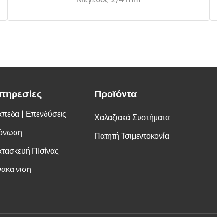
πηρεσίες
Προϊόντα
άπεδα | Επενδύσεις
Χαλαζιακά Συστήματα
όνωση
Πατητή Τσιμεντοκονία
ατασκευή ΠΙσίνας
νακαίνιση